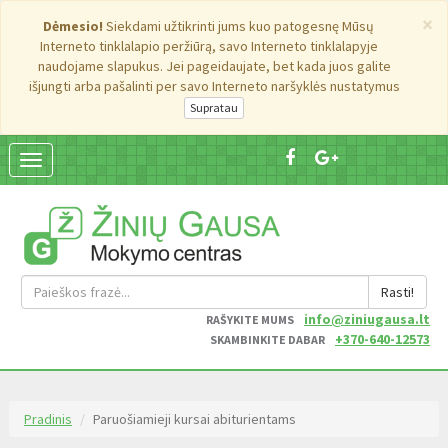
×
Dėmesio!
Siekdami užtikrinti jums kuo patogesnę Mūsų
Interneto tinklalapio peržiūrą, savo Interneto tinklalapyje
naudojame slapukus. Jei pageidaujate, bet kada juos galite
išjungti arba pašalinti per savo Interneto naršyklės nustatymus
Suskleisti
navigaciją
Rasti!
info@ziniugausa.lt
RAŠYKITE MUMS
+370-640-12573
SKAMBINKITE DABAR
Pradinis
Paruošiamieji kursai abiturientams