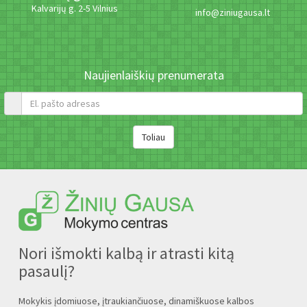
Kalvarijų g. 2-5 Vilnius
info@ziniugausa.lt
Naujienlaiškių prenumerata
Nori išmokti kalbą ir atrasti kitą
pasaulį?
Mokykis įdomiuose, įtraukiančiuose, dinamiškuose kalbos