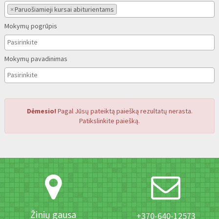
×
Paruošiamieji kursai abiturientams
Mokymų pogrūpis
Mokymų pavadinimas
Dėmesio!
Pagal Jūsų pateiktą paiešką rezultatų nerasta.
Patikslinkite paiešką.
Žinių gausa
+370-640-12573