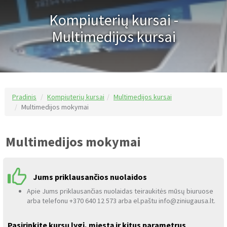
Kompiuterių kursai -
Multimedijos kursai
Pradinis
Kompiuterių kursai
Multimedijos kursai
Multimedijos mokymai
Multimedijos mokymai
Jums priklausančios nuolaidos
Apie Jums priklausančias nuolaidas teiraukitės mūsų biuruose
arba telefonu +370 640 12 573 arba el.paštu info@ziniugausa.lt.
Pasirinkite kursų lygį, miestą ir kitus parametrus