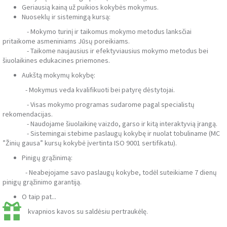
Geriausią kainą už puikios kokybės mokymus.
Nuoseklų ir sistemingą kursą:
- Mokymo turinį ir taikomus mokymo metodus lanksčiai
pritaikome asmeniniams Jūsų poreikiams.
- Taikome naujausius ir efektyviausius mokymo metodus bei
šiuolaikines edukacines priemones.
Aukštą mokymų kokybę:
- Mokymus veda kvalifikuoti bei patyrę dėstytojai.
- Visas mokymo programas sudarome pagal specialistų
rekomendacijas.
- Naudojame šiuolaikinę vaizdo, garso ir kitą interaktyvią įrangą.
- Sistemingai stebime paslaugų kokybę ir nuolat tobuliname (MC
”Žinių gausa” kursų kokybė įvertinta ISO 9001 sertifikatu).
Pinigų grąžinimą:
- Neabejojame savo paslaugų kokybe, todėl suteikiame 7 dienų
pinigų grąžinimo garantiją.
O taip pat...
kvapnios kavos su saldėsiu pertraukėlę.