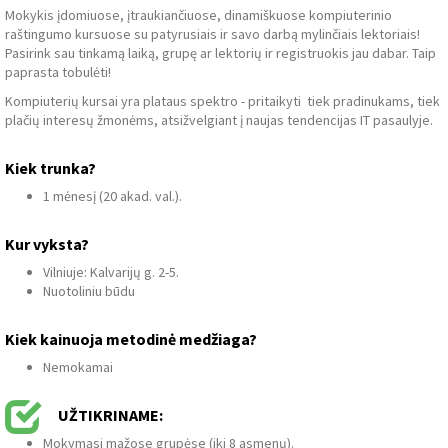
Mokykis įdomiuose, įtraukiančiuose, dinamiškuose kompiuterinio
raštingumo kursuose su patyrusiais ir savo darbą mylinčiais lektoriais!
Pasirink sau tinkamą laiką, grupę ar lektorių ir registruokis jau dabar. Taip
paprasta tobulėti!
Kompiuterių kursai yra plataus spektro - pritaikyti tiek pradinukams, tiek
plačių interesų žmonėms, atsižvelgiant į naujas tendencijas IT pasaulyje.
Kiek trunka?
1 mėnesį (20 akad. val.).
Kur vyksta?
Vilniuje: Kalvarijų g. 2-5.
Nuotoliniu būdu
Kiek kainuoja metodinė medžiaga?
Nemokamai
UŽTIKRINAME:
Mokymąsi mažose grupėse (iki 8 asmenų).