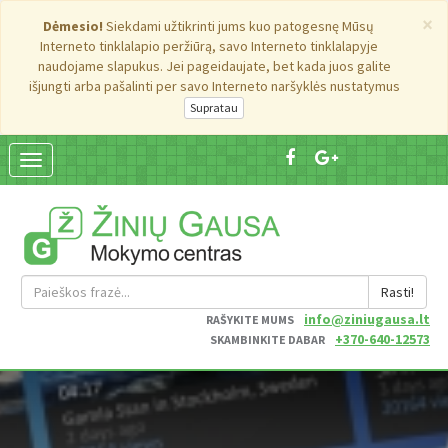
×
Dėmesio!
Siekdami užtikrinti jums kuo patogesnę Mūsų
Interneto tinklalapio peržiūrą, savo Interneto tinklalapyje
naudojame slapukus. Jei pageidaujate, bet kada juos galite
išjungti arba pašalinti per savo Interneto naršyklės nustatymus
Suskleisti
navigaciją
Rasti!
info@ziniugausa.lt
RAŠYKITE MUMS
+370-640-12573
SKAMBINKITE DABAR