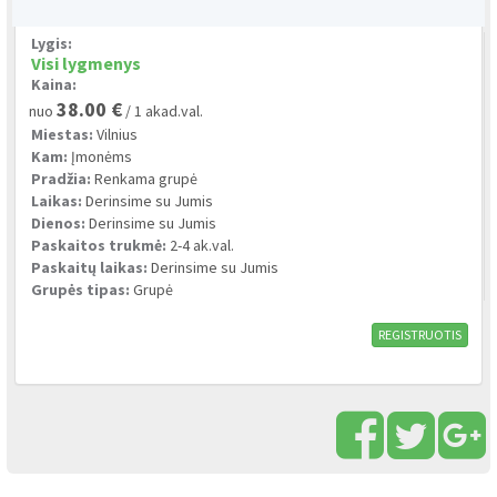
Lygis:
Visi lygmenys
Kaina:
38.00 €
nuo
/ 1 akad.val.
Miestas:
Vilnius
Kam:
Įmonėms
Pradžia:
Renkama grupė
Laikas:
Derinsime su Jumis
Dienos:
Derinsime su Jumis
Paskaitos trukmė:
2-4 ak.val.
Paskaitų laikas:
Derinsime su Jumis
Grupės tipas:
Grupė
REGISTRUOTIS