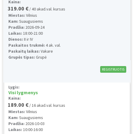
Kaina:
319.00 €
/ 40 akad.val. kursas
Miestas:
Vilnius
Kam:
Suaugusiems
Pradžia:
2026-09-24
Laikas:
18:00-21:00
Dienos:
II ir IV
Paskaitos trukmė:
4 ak. val.
Paskaitų laikas:
Vakare
Grupės tipas:
Grupė
REGISTRUOTIS
Lygis:
Visi lygmenys
Kaina:
189.00 €
/ 16 akad.val. kursas
Miestas:
Vilnius
Kam:
Suaugusiems
Pradžia:
2026-10-03
Laikas:
10:00-16:00