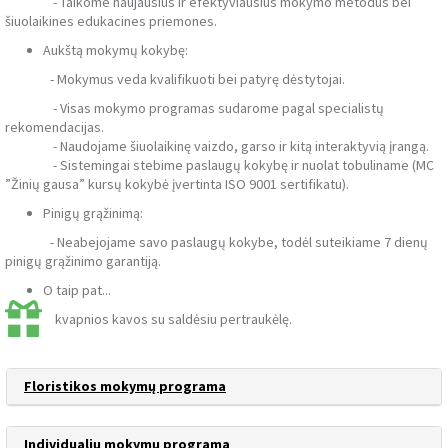
- Taikome naujausius ir efektyviausius mokymo metodus bei
šiuolaikines edukacines priemones.
Aukštą mokymų kokybę:
- Mokymus veda kvalifikuoti bei patyrę dėstytojai.
- Visas mokymo programas sudarome pagal specialistų
rekomendacijas.
- Naudojame šiuolaikinę vaizdo, garso ir kitą interaktyvią įrangą.
- Sistemingai stebime paslaugų kokybę ir nuolat tobuliname (MC
”Žinių gausa” kursų kokybė įvertinta ISO 9001 sertifikatu).
Pinigų grąžinimą:
- Neabejojame savo paslaugų kokybe, todėl suteikiame 7 dienų
pinigų grąžinimo garantiją.
O taip pat...
kvapnios kavos su saldėsiu pertraukėlę.
Floristikos mokymų programa
Individualių mokymų programa