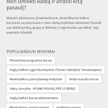
Nori išmokti kalbą ir atrasti kitą
pasaulį?
Mokykis įdomiuose, įtraukiančiuose, dinamiškuose kalbos
kursuose su patyrusiais ir savo darbą mylinčiais lektoriais! Pasirink
sau tinkamą laiką, grupę ar lektorių ir registruokis jau dabar. Taip
paprasta tobulėti!
POPULIARIAUSI MOKYMAI
Photoshop programos kursai
Anglų Kalbos Lygio Nustatymas (Testas Valstybės Tarnautojams‎)
Matematikos paruošiamieji mokymai
Veido masažo kursai
Vaikų stovykla - APLINK PASAULĮ PER 15 DIENŲ!
Anglų kalbos kursai abiturientams
Mergvakarių organizavimas
Auditorijų nuoma