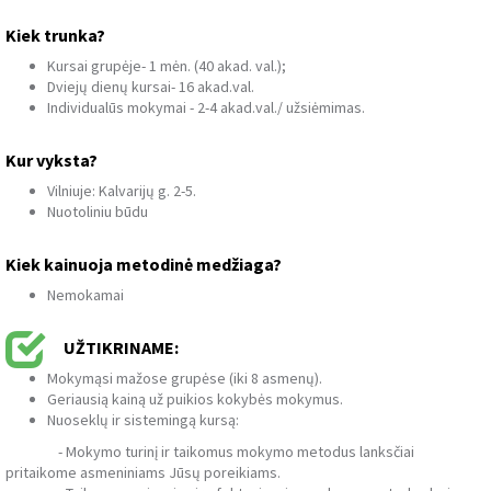
Kiek trunka?
Kursai grupėje- 1 mėn. (40 akad. val.);
Dviejų dienų kursai- 16 akad.val.
Individualūs mokymai - 2-4 akad.val./ užsiėmimas.
Kur vyksta?
Vilniuje: Kalvarijų g. 2-5.
Nuotoliniu būdu
Kiek kainuoja metodinė medžiaga?
Nemokamai
UŽTIKRINAME:
Mokymąsi mažose grupėse (iki 8 asmenų).
Geriausią kainą už puikios kokybės mokymus.
Nuoseklų ir sistemingą kursą:
- Mokymo turinį ir taikomus mokymo metodus lanksčiai
pritaikome asmeniniams Jūsų poreikiams.