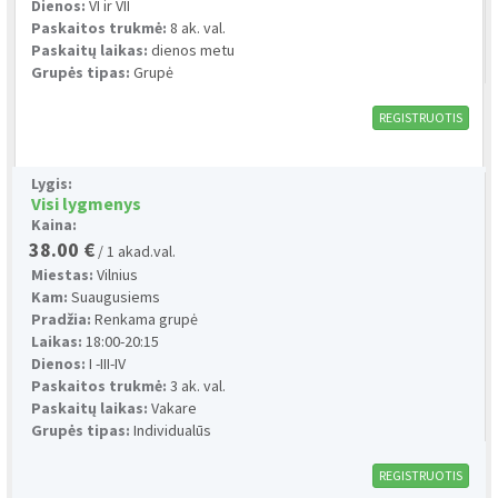
Dienos:
VI ir VII
Paskaitos trukmė:
8 ak. val.
Paskaitų laikas:
dienos metu
Grupės tipas:
Grupė
REGISTRUOTIS
Lygis:
Visi lygmenys
Kaina:
38.00 €
/ 1 akad.val.
Miestas:
Vilnius
Kam:
Suaugusiems
Pradžia:
Renkama grupė
Laikas:
18:00-20:15
Dienos:
I -III-IV
Paskaitos trukmė:
3 ak. val.
Paskaitų laikas:
Vakare
Grupės tipas:
Individualūs
REGISTRUOTIS