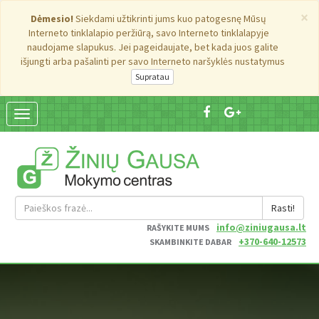
×
Dėmesio!
Siekdami užtikrinti jums kuo patogesnę Mūsų
Interneto tinklalapio peržiūrą, savo Interneto tinklalapyje
naudojame slapukus. Jei pageidaujate, bet kada juos galite
išjungti arba pašalinti per savo Interneto naršyklės nustatymus
Suskleisti
navigaciją
Rasti!
info@ziniugausa.lt
RAŠYKITE MUMS
+370-640-12573
SKAMBINKITE DABAR