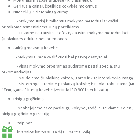
Geriausią kainą už puikios kokybės mokymus.
Nuoseklų ir sistemingą kursą:
- Mokymo turinį ir taikomus mokymo metodus lanksčiai
pritaikome asmeniniams Jūsų poreikiams.
- Taikome naujausius ir efektyviausius mokymo metodus bei
šiuolaikines edukacines priemones.
Aukštą mokymų kokybę:
- Mokymus veda kvalifikuoti bei patyrę dėstytojai.
- Visas mokymo programas sudarome pagal specialistų
rekomendacijas.
- Naudojame šiuolaikinę vaizdo, garso ir kitą interaktyvią įrangą.
- Sistemingai stebime paslaugų kokybę ir nuolat tobuliname (MC
”Žinių gausa” kursų kokybė įvertinta ISO 9001 sertifikatu).
Pinigų grąžinimą:
- Neabejojame savo paslaugų kokybe, todėl suteikiame 7 dienų
pinigų grąžinimo garantiją.
O taip pat...
kvapnios kavos su saldėsiu pertraukėlę.