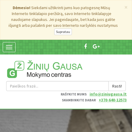
×
Dėmesio!
Siekdami užtikrinti jums kuo patogesnę Mūsų
Interneto tinklalapio peržiūrą, savo Interneto tinklalapyje
naudojame slapukus. Jei pageidaujate, bet kada juos galite
išjungti arba pašalinti per savo Interneto naršyklės nustatymus
Suskleisti
navigaciją
Rasti!
info@ziniugausa.lt
RAŠYKITE MUMS
+370-640-12573
SKAMBINKITE DABAR