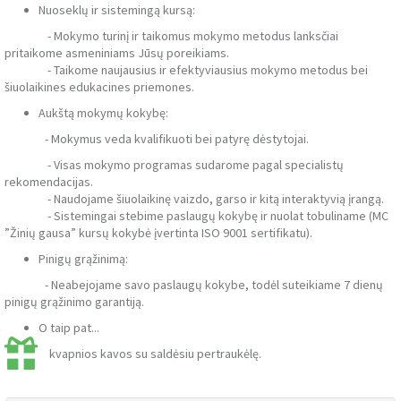
Nuoseklų ir sistemingą kursą:
- Mokymo turinį ir taikomus mokymo metodus lanksčiai
pritaikome asmeniniams Jūsų poreikiams.
- Taikome naujausius ir efektyviausius mokymo metodus bei
šiuolaikines edukacines priemones.
Aukštą mokymų kokybę:
- Mokymus veda kvalifikuoti bei patyrę dėstytojai.
- Visas mokymo programas sudarome pagal specialistų
rekomendacijas.
- Naudojame šiuolaikinę vaizdo, garso ir kitą interaktyvią įrangą.
- Sistemingai stebime paslaugų kokybę ir nuolat tobuliname (MC
”Žinių gausa” kursų kokybė įvertinta ISO 9001 sertifikatu).
Pinigų grąžinimą:
- Neabejojame savo paslaugų kokybe, todėl suteikiame 7 dienų
pinigų grąžinimo garantiją.
O taip pat...
kvapnios kavos su saldėsiu pertraukėlę.