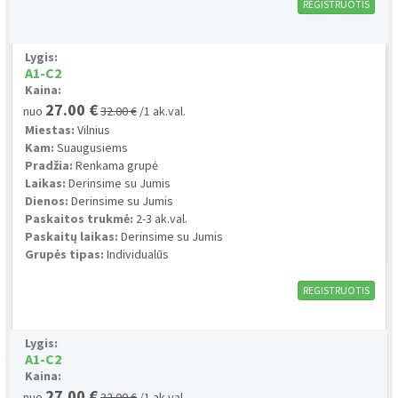
REGISTRUOTIS
Lygis:
A1-C2
Kaina:
27.00 €
nuo
32.00 €
/1 ak.val.
Miestas:
Vilnius
Kam:
Suaugusiems
Pradžia:
Renkama grupė
Laikas:
Derinsime su Jumis
Dienos:
Derinsime su Jumis
Paskaitos trukmė:
2-3 ak.val.
Paskaitų laikas:
Derinsime su Jumis
Grupės tipas:
Individualūs
REGISTRUOTIS
Lygis:
A1-C2
Kaina:
27.00 €
nuo
32.00 €
/1 ak.val.