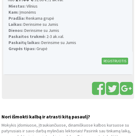
Miestas:
Vilnius
Kam:
Įmonėms
Pradžia:
Renkama grupė
Laikas:
Derinsime su Jumis
Dienos:
Derinsime su Jumis
Paskaitos trukmė:
2-3 ak.val.
Paskaitų laikas:
Derinsime su Jumis
Grupės tipas:
Grupė
REGISTRUOTIS
Nori išmokti kalbą ir atrasti kitą pasaulį?
Mokykis įdomiuose, įtraukiančiuose, dinamiškuose kalbos kursuose su
patyrusiais ir savo darbą mylinčiais lektoriais! Pasirink sau tinkamą laiką,