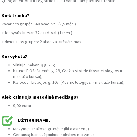
grupę ar lektorių ir registruokis jau dabar. Taip paprasta tobulėti!
Kiek trunka?
Vakarinės grupės : 40 akad. val. (2,5 mėn.)
Intensyvūs kursai: 32 akad. val. (1 mėn.)
Individualios grupės: 2 akad.val./užsiėmimas.
Kur vyksta?
Vilniuje: Kalvarijų g. 2-5;
Kaune: E.Ožeškienės g. 29, Grožio stotelė (Kosmetologijos ir
makiažo kursai);
Klaipėda: Liepojos g. 10a. (Kosmetologijos ir makiažo kursai);
Kiek kainuoja metodinė medžiaga?
9,00 eurai
UŽTIKRINAME:
Mokymąsi mažose grupėse (iki 8 asmenų).
Geriausią kainą už puikios kokybės mokymus.