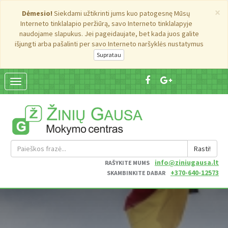
×
Dėmesio!
Siekdami užtikrinti jums kuo patogesnę Mūsų
Interneto tinklalapio peržiūrą, savo Interneto tinklalapyje
naudojame slapukus. Jei pageidaujate, bet kada juos galite
išjungti arba pašalinti per savo Interneto naršyklės nustatymus
Suskleisti
navigaciją
Rasti!
info@ziniugausa.lt
RAŠYKITE MUMS
+370-640-12573
SKAMBINKITE DABAR