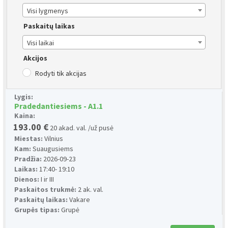
Visi lygmenys
Paskaitų laikas
Visi laikai
Akcijos
Rodyti tik akcijas
Lygis:
Pradedantiesiems - A1.1
Kaina:
193.00 €
20 akad. val. /už pusė
Miestas:
Vilnius
Kam:
Suaugusiems
Pradžia:
2026-09-23
Laikas:
17:40- 19:10
Dienos:
I ir III
Paskaitos trukmė:
2 ak. val.
Paskaitų laikas:
Vakare
Grupės tipas:
Grupė