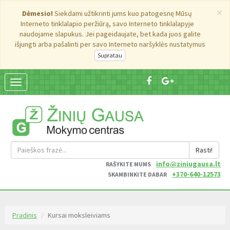
×
Dėmesio!
Siekdami užtikrinti jums kuo patogesnę Mūsų
Interneto tinklalapio peržiūrą, savo Interneto tinklalapyje
naudojame slapukus. Jei pageidaujate, bet kada juos galite
išjungti arba pašalinti per savo Interneto naršyklės nustatymus
Suskleisti
navigaciją
Rasti!
info@ziniugausa.lt
RAŠYKITE MUMS
+370-640-12573
SKAMBINKITE DABAR
Pradinis
Kursai moksleiviams