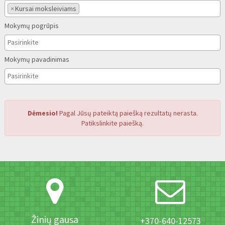
×
Kursai moksleiviams
Mokymų pogrūpis
Mokymų pavadinimas
Dėmesio!
Pagal Jūsų pateiktą paiešką rezultatų nerasta.
Patikslinkite paiešką.
Žinių gausa
+370-640-12573