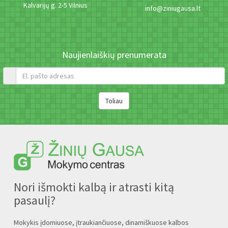
Kalvarijų g. 2-5 Vilnius
info@ziniugausa.lt
Naujienlaiškių prenumerata
Nori išmokti kalbą ir atrasti kitą
pasaulį?
Mokykis įdomiuose, įtraukiančiuose, dinamiškuose kalbos