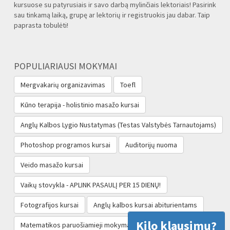
kursuose su patyrusiais ir savo darbą mylinčiais lektoriais! Pasirink
sau tinkamą laiką, grupę ar lektorių ir registruokis jau dabar. Taip
paprasta tobulėti!
POPULIARIAUSI MOKYMAI
Mergvakarių organizavimas
Toefl
Kūno terapija - holistinio masažo kursai
Anglų Kalbos Lygio Nustatymas (Testas Valstybės Tarnautojams‎)
Photoshop programos kursai
Auditorijų nuoma
Veido masažo kursai
Vaikų stovykla - APLINK PASAULĮ PER 15 DIENŲ!
Fotografijos kursai
Anglų kalbos kursai abiturientams
Kilo klausimų?
Matematikos paruošiamieji mokymai