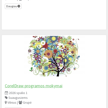
Daugiau
CorelDraw programos mokymai
2026 spalio 1
Suaugusiems
Vilnius |
Grupė