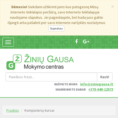
×
Dėmesio!
Siekdami užtikrinti jums kuo patogesnę Mūsų
Interneto tinklalapio peržiūrą, savo Interneto tinklalapyje
naudojame slapukus. Jei pageidaujate, bet kada juos galite
išjungti arba pašalinti per savo Interneto naršyklės nustatymus
Suskleisti
navigaciją
Rasti!
info@ziniugausa.lt
RAŠYKITE MUMS
+370-640-12573
SKAMBINKITE DABAR
Pradinis
Kompiuterių kursai