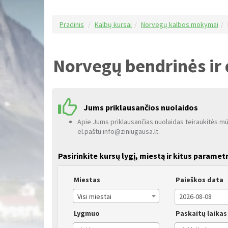
Pradinis
Kalbų kursai
Norvegų kalbos mokymai
Norvegų bendrinės ir 
Jums priklausančios nuolaidos
Apie Jums priklausančias nuolaidas teiraukitės m
el.paštu info@ziniugausa.lt.
Pasirinkite kursų lygį, miestą ir kitus paramet
Miestas
Paieškos data
Visi miestai
Lygmuo
Paskaitų laikas