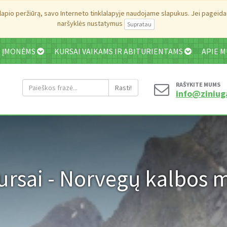
pio peržiūrą, savo Interneto tinklalapyje naudojame slapukus. Jei pageidauj
naršyklės nustatymus
I ĮMONĖMS
KURSAI VAIKAMS IR ABITURIENTAMS
APIE 
RAŠYKITE MUMS
Rasti!
info@ziniug
ursai - Norvegų kalbos