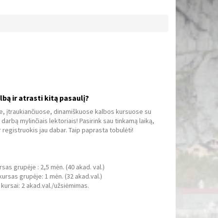
bą ir atrasti kitą pasaulį?
, įtraukiančiuose, dinamiškuose kalbos kursuose su
 darbą mylinčiais lektoriais! Pasirink sau tinkamą laiką,
r registruokis jau dabar. Taip paprasta tobulėti!
rsas grupėje : 2,5 mėn. (40 akad. val.)
ursas grupėje: 1 mėn. (32 akad.val.)
 kursai: 2 akad.val./užsiėmimas.