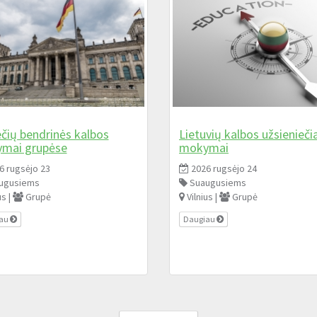
čių bendrinės kalbos
Lietuvių kalbos užsienieč
mai grupėse
mokymai
6 rugsėjo 23
2026 rugsėjo 24
ugusiems
Suaugusiems
us |
Grupė
Vilnius |
Grupė
iau
Daugiau