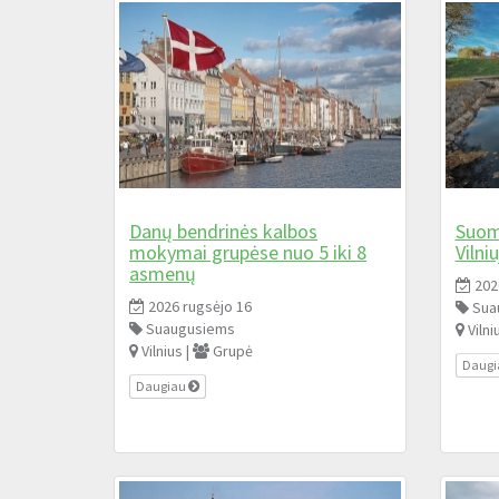
Danų bendrinės kalbos
Suom
mokymai grupėse nuo 5 iki 8
Vilniu
asmenų
202
2026 rugsėjo 16
Sua
Suaugusiems
Vilni
Vilnius |
Grupė
Daug
Daugiau