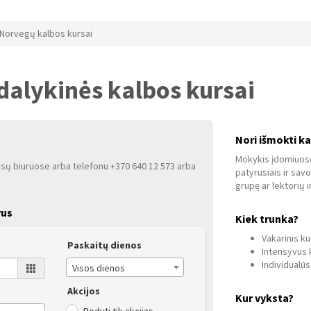
Norvegų kalbos kursai
dalykinės kalbos kursai
Nori išmokti kal
Mokykis įdomiuose
ūsų biuruose arba telefonu +370 640 12 573 arba
patyrusiais ir savo
grupę ar lektorių i
rus
Kiek trunka?
Vakarinis ku
Paskaitų dienos
Intensyvus k
Individualūs
Visos dienos
Akcijos
Kur vyksta?