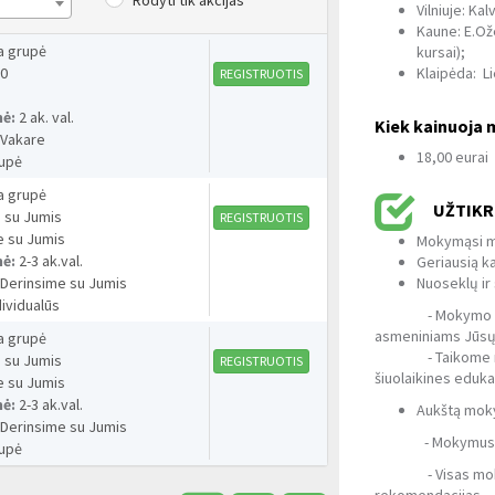
Rodyti tik akcijas
Vilniuje: Kalv
Kaune: E.Ož
 grupė
kursai);
Klaipėda: Li
10
REGISTRUOTIS
mė:
2 ak. val.
Kiek kainuoja
:
Vakare
18,00 eurai
upė
 grupė
UŽTIKR
 su Jumis
REGISTRUOTIS
e su Jumis
Mokymąsi ma
mė:
2-3 ak.val.
Geriausią k
Nuoseklų ir
:
Derinsime su Jumis
ividualūs
- Mokymo turinį
asmeniniams Jūsų
 grupė
- Taikome nauja
 su Jumis
REGISTRUOTIS
šiuolaikines eduk
e su Jumis
mė:
2-3 ak.val.
Aukštą mok
:
Derinsime su Jumis
- Mokymus veda 
upė
- Visas mokymo
rekomendacijas.