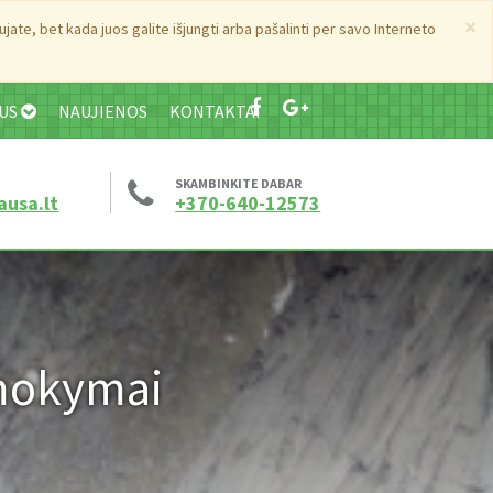
×
ate, bet kada juos galite išjungti arba pašalinti per savo Interneto
MUS
NAUJIENOS
KONTAKTAI
SKAMBINKITE DABAR
ausa.lt
+370-640-12573
 mokymai