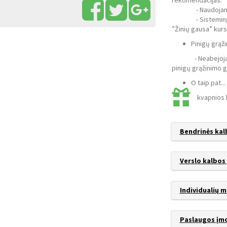
- Naudojame šiuol
- Sistemingai s
”Žinių gausa” kurs
Pinigų grąži
- Neabejojame s
pinigų grąžinimo g
O taip pat...
kvapnios 
Bendrinės ka
Verslo kalbo
Individualių
Paslaugos įm