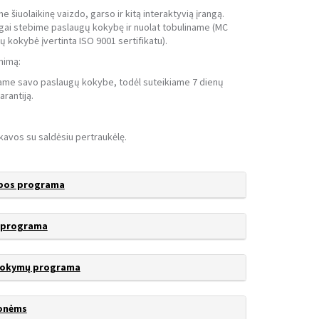
aikinę vaizdo, garso ir kitą interaktyvią įrangą.
tebime paslaugų kokybę ir nuolat tobuliname (MC
ų kokybė įvertinta ISO 9001 sertifikatu).
nimą:
avo paslaugų kokybe, todėl suteikiame 7 dienų
arantiją.
kavos su saldėsiu pertraukėlę.
lbos programa
s programa
 mokymų programa
onėms