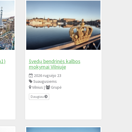
A1)
švedų bendrinės kalbos
mokymai Vilniuje
2026 rugsėjo 23
Suaugusiems
Vilnius |
Grupė
Daugiau