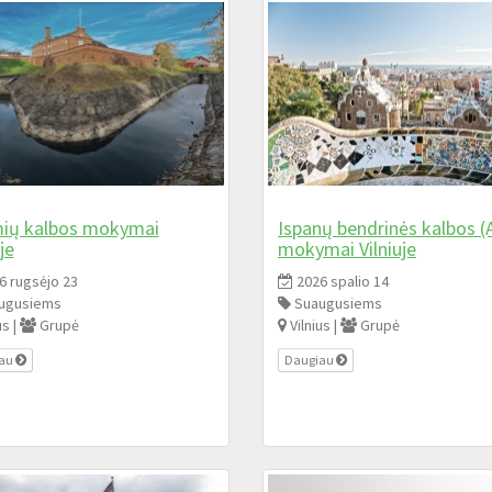
ių kalbos mokymai
Ispanų bendrinės kalbos (
je
mokymai Vilniuje
6 rugsėjo 23
2026 spalio 14
ugusiems
Suaugusiems
us |
Grupė
Vilnius |
Grupė
iau
Daugiau