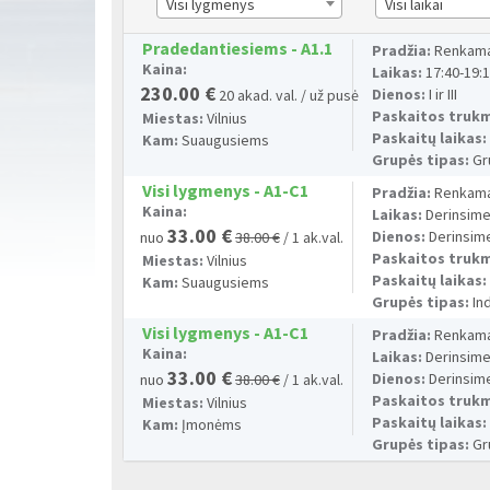
Visi lygmenys
Visi laikai
Pradedantiesiems - A1.1
Pradžia:
Renkama
Kaina:
Laikas:
17:40-19:
230.00 €
Dienos:
I ir III
20 akad. val. / už pusė
Paskaitos truk
Miestas:
Vilnius
Paskaitų laikas
Kam:
Suaugusiems
Grupės tipas:
Gr
Visi lygmenys - A1-C1
Pradžia:
Renkama
Kaina:
Laikas:
Derinsime
33.00 €
Dienos:
Derinsim
nuo
38.00 €
/ 1 ak.val.
Paskaitos truk
Miestas:
Vilnius
Paskaitų laikas
Kam:
Suaugusiems
Grupės tipas:
Ind
Visi lygmenys - A1-C1
Pradžia:
Renkama
Kaina:
Laikas:
Derinsime
33.00 €
Dienos:
Derinsim
nuo
38.00 €
/ 1 ak.val.
Paskaitos truk
Miestas:
Vilnius
Paskaitų laikas
Kam:
Įmonėms
Grupės tipas:
Gr