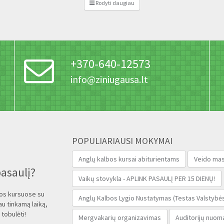
Rodyti daugiau
+370-640-12573
info@ziniugausa.lt
POPULIARIAUSI MOKYMAI
Anglų kalbos kursai abiturientams
Veido mas
pasaulį?
Vaikų stovykla - APLINK PASAULĮ PER 15 DIENŲ!
bos kursuose su
Anglų Kalbos Lygio Nustatymas (Testas Valstybės
au tinkamą laiką,
 tobulėti!
Mergvakarių organizavimas
Auditorijų nuom