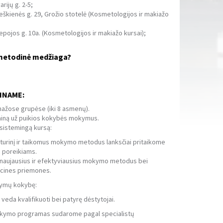
arijų g. 2-5;
eškienės g. 29, Grožio stotelė (Kosmetologijos ir makiažo
epojos g. 10a. (Kosmetologijos ir makiažo kursai);
 metodinė medžiaga?
INAME:
žose grupėse (iki 8 asmenų).
ainą už puikios kokybės mokymus.
 sistemingą kursą:
 ir taikomus mokymo metodus lanksčiai pritaikome
 poreikiams.
usius ir efektyviausius mokymo metodus bei
acines priemones.
ymų kokybę:
kvalifikuoti bei patyrę dėstytojai.
 programas sudarome pagal specialistų