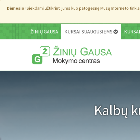
Dėmesio!
Siekdami užtikrinti jums kuo patogesnę Mūsų Interneto tinklala
ŽINIŲ GAUSA
KURSAI SUAUGUSIEMS
KURSA
Kalbų k