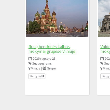
Rusų bendrinės kalbos
Vokie
mokymai grupėse Vilniuje
moky
2026 rugsėjo 23
202
Suaugusiems
Sua
Vilnius |
Grupė
Vilni
Daugiau
Daug