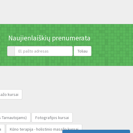
Naujienlaiškių prenumerata
ažo kursai
 Tarnautojams‎)
Fotografijos kursai
a
Kūno terapija - holistinio masažo kursai