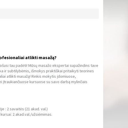
ofesionaliai atlikti masažą?
uošusi tau padėti! Mūsų masažo ekspertai supažindins tave
a ir subtilybėmis, išmokys praktiškai pritaikyti teorines
aliai atlikti masažą! Rinkis mokytis įdomiuose,
i įtraukiančiuose kursuose su savo darbą mylinčiais
je : 2 savaitės (21 akad. val.)
 kursai: 2 akad.val./užsiėmimas.