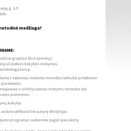
arijų g. 2-5.
būdu
 metodinė medžiaga?
INAME:
žose grupėse (iki 8 asmenų).
ainą už puikios kokybės mokymus.
 sistemingą kursą:
 ir taikomus mokymo metodus lanksčiai pritaikome
 poreikiams.
usius ir efektyviausius mokymo metodus bei
acines priemones.
ymų kokybę:
kvalifikuoti bei patyrę dėstytojai.
 programas sudarome pagal specialistų
aikinę vaizdo, garso ir kitą interaktyvią įrangą.