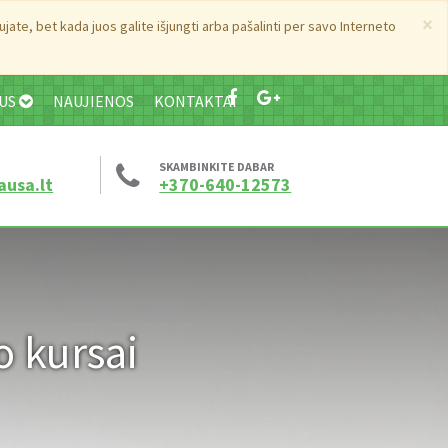
×
ate, bet kada juos galite išjungti arba pašalinti per savo Interneto
MUS
NAUJIENOS
KONTAKTAI
SKAMBINKITE DABAR
ausa.lt
+370-640-12573
o kursai