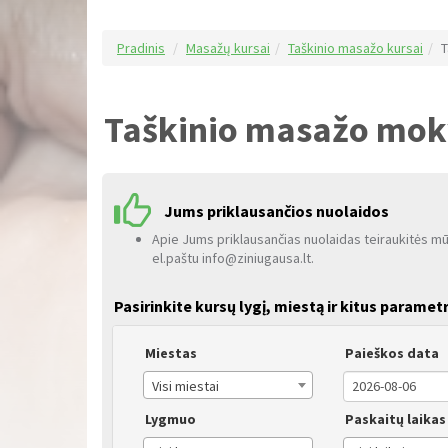
Pradinis
Masažų kursai
Taškinio masažo kursai
T
Taškinio masažo mo
Jums priklausančios nuolaidos
Apie Jums priklausančias nuolaidas teiraukitės m
el.paštu info@ziniugausa.lt.
Pasirinkite kursų lygį, miestą ir kitus paramet
Miestas
Paieškos data
Visi miestai
Lygmuo
Paskaitų laikas