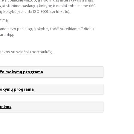
tebime paslaugų kokybę ir nuolat tobuliname (MC
ų kokybė įvertinta ISO 9001 sertifikatu).
nimą:
avo paslaugų kokybe, todėl suteikiame 7 dienų
arantiją.
kavos su saldėsiu pertraukėlę.
ažo mokymų programa
 mokymų programa
onėms