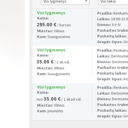
Visi lygmenys
Visi laikai
Visi lygmenys
Pradžia:
Renkama
Kaina:
Laikas:
18:00-21:
295.00 €
Dienos:
II ir IV
/ kursas
Paskaitos truk
Miestas:
Vilnius
Paskaitų laikas
Kam:
Suaugusiems
Grupės tipas:
Gr
Visi lygmenys
Pradžia:
Renkama
Kaina:
Laikas:
Derinsime
35.00 €
Dienos:
Derinsim
/ 1 ak.val.
Paskaitos truk
Miestas:
Vilnius
Paskaitų laikas
Kam:
Suaugusiems
Grupės tipas:
Ind
Visi lygmenys
Pradžia:
Renkama
Kaina:
Laikas:
Derinsime
35.00 €
Dienos:
Derinsim
nuo
/ 1 akad.val.
Paskaitos truk
Miestas:
Vilnius
Paskaitų laikas
Kam:
Įmonėms
Grupės tipas:
Gr