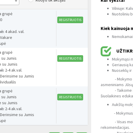
Rodyti tik akcijas
Vilniuje: Kalv
 grupė
Nuotoliniu 
00
REGISTRUOTIS
Kiek kainuoja
mė:
4 akad. val.
Nemokamai
:
Vakare
upė
UŽTIKR
 grupė
 su Jumis
REGISTRUOTIS
Mokymąsi ma
e su Jumis
Geriausią k
mė:
2-4 ak.val.
Nuoseklų ir
:
Derinsime su Jumis
- Mokymo turinį
ividualūs
asmeniniams Jūsų
- Taikome nauja
 grupė
šiuolaikines eduk
 su Jumis
REGISTRUOTIS
e su Jumis
Aukštą mok
mė:
2-4 ak.val.
- Mokymus veda 
:
Derinsime su Jumis
upė
- Visas mokymo
rekomendacijas.
- Naudojame šiuol