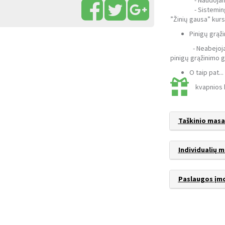
- Sistemingai s
”Žinių gausa” kurs
Pinigų grąži
- Neabejojame s
pinigų grąžinimo g
O taip pat...
kvapnios 
Taškinio mas
Individualių
Paslaugos įm