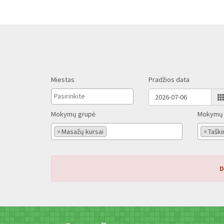
Miestas
Pradžios data
Mokymų grupė
Mokymų 
×
Masažų kursai
×
Taški
D