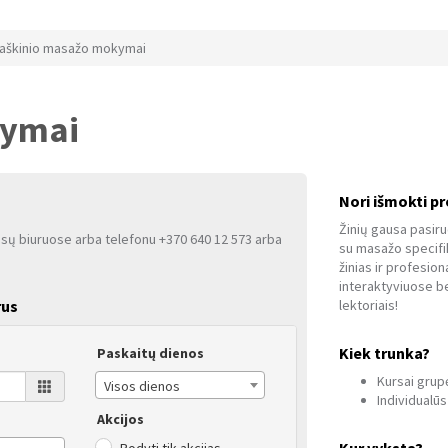
aškinio masažo mokymai
kymai
Nori išmokti pr
Žinių gausa pasir
ūsų biuruose arba telefonu +370 640 12 573 arba
su masažo specifik
žinias ir profesion
interaktyviuose be
rus
lektoriais!
Kiek trunka?
Paskaitų dienos
Kursai grupė
Visos dienos
Individualūs
Akcijos
Kur vyksta?