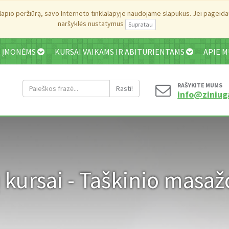
pio peržiūrą, savo Interneto tinklalapyje naudojame slapukus. Jei pageidauj
naršyklės nustatymus
I ĮMONĖMS
KURSAI VAIKAMS IR ABITURIENTAMS
APIE 
RAŠYKITE MUMS
Rasti!
info@ziniug
kursai - Taškinio masaž